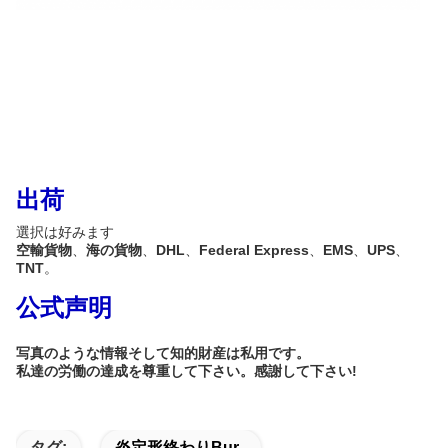
出荷
選択は好みます
空輸貨物
、
海の貨物
、
DHL
、
Federal Express
、
EMS
、
UPS
、
TNT
。
公式声明
写真のような情報そして知的財産は私用です。
私達の労働の達成を尊重して下さい。感謝して下さい!
タグ:
炎定形終わりbur