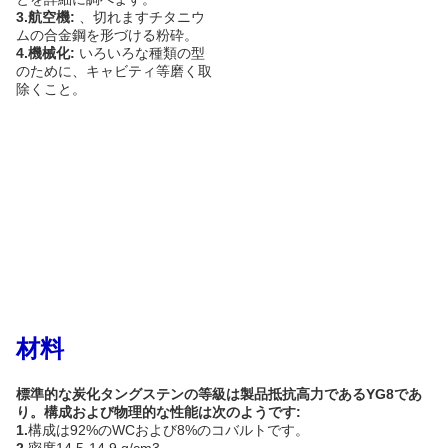
3.
航空機:
、切れますチタニウ
ムの合金鋼を形づける粉砕。
4.
機械化:
いろいろな種類の型
のために、キャビティ等磨く取
除くこと。
材料
標準的な炭化タングステンの等級は製品抵抗高力であるYG8であ
り。構成および物理的な性能は次のようです:
1.
構成は92%のWCおよび8%のコバルトです。