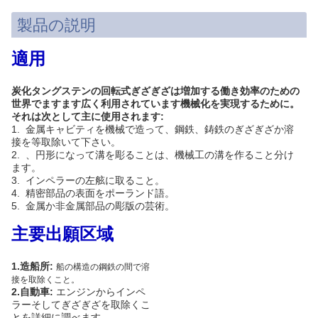
製品の説明
適用
炭化タングステンの回転式ぎざぎざは増加する働き効率のための
世界でますます広く利用されています機械化を実現するために。
それは次として主に使用されます:
1. 金属キャビティを機械で造って、鋼鉄、鋳鉄のぎざぎざか溶
接を等取除いて下さい。
2. 、円形になって溝を彫ることは、機械工の溝を作ること分け
ます。
3. インペラーの左舷に取ること。
4. 精密部品の表面をポーランド語。
5. 金属か非金属部品の彫版の芸術。
主要出願区域
1.
造船所:
船の構造の鋼鉄の間で溶
接を取除くこと。
2.
自動車:
エンジンからインペ
ラーそしてぎざぎざを取除くこ
とを詳細に調べます。