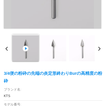
3/4便の粉砕の先端の炎定形終わりBurの高精度の粉
砕
ブランド名:
KTS
モデル番号: