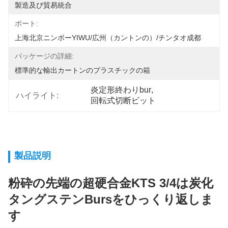
製造及び貿易統合
ポート:
上海北京ニンポーYIWU/広州（カントンの）/チンタオ成都
パッケージの詳細:
標準的な輸出カートンのプラスチックの箱
炎定形終わりbur
, 
ハイライト:
回転式切断ビット
製品説明
粉砕の先端の超硬合金KTS 3/4は炭化
タングステンBursをひっくり返しま
す