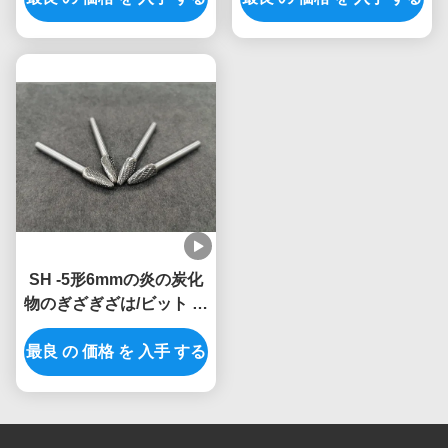
SH -5形6mmの炎の炭化
物のぎざぎざは/ビット ア
ルミニウム大型のための
最良 の 価格 を 入手 する
粉砕機死にます