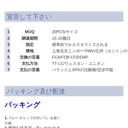
宣言して下さい
1
MOQ
20PCS/サイズ
2
調達期間
15-25幾日
3
指定
標準的でかカスタマイズされる
4
積地
上海北京ニンポーYIWU/広州（カントンの
5
交換の言葉
FCA/FOB CFR/DAP
6
支払方法
TT LC/ウェスタン・ユニオン
7
支払の言葉
バランスと30%の沈殿物/交渉可能
パッキング及び配達
パッキング
1.
ブルー キャップが付いている個々
の箱;