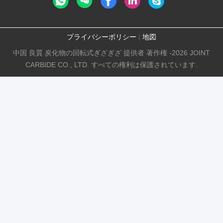
プライバシーポリシー
|
地図
中国 良質 炭化物の回転式ぎざぎざ 提供者 著作権 -2026 JOINT
CARBIDE CO., LTD. すべての権利は保護されています.