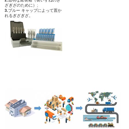
2.
透明な延長箱（長いすねのぎ
ざぎざのために）;
3.
ブルー キャップによって置か
れるぎざぎざ。