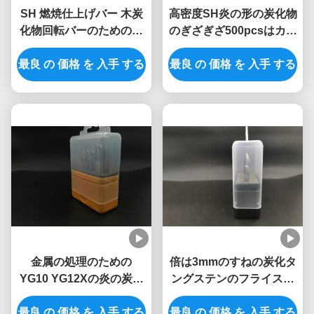
SH 燃焼仕上げバー 木炭
高密度SH炎の形の炭化物
化物回転バーのためのパ
のぎざぎざ500pcsはカス
ワー彫刻ビット
タマイズした
最良 の 価格 を 入手 する
最良 の 価格 を 入手 する
金属の処理のための
倍は3mmのすねの炭化タ
YG10 YG12Xの炎の炭化
ングステンのフライスを
物のぎざぎざ
切った
最良 の 価格 を 入手 する
最良 の 価格 を 入手 する