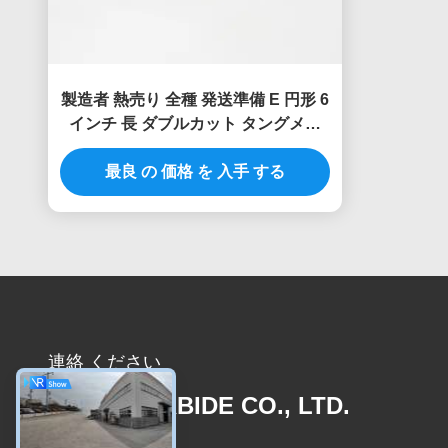
製造者 熱売り 全種 発送準備 E 円形 6
インチ 長 ダブルカット タングメン
鋼 固体 セメント カービッド 掘削
最良 の 価格 を 入手 する
連絡 ください
JOINT CARBIDE CO., LTD.