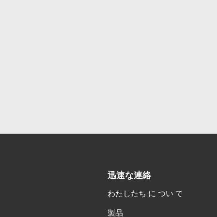
迅速な連絡
わたしたち に つい て
製品