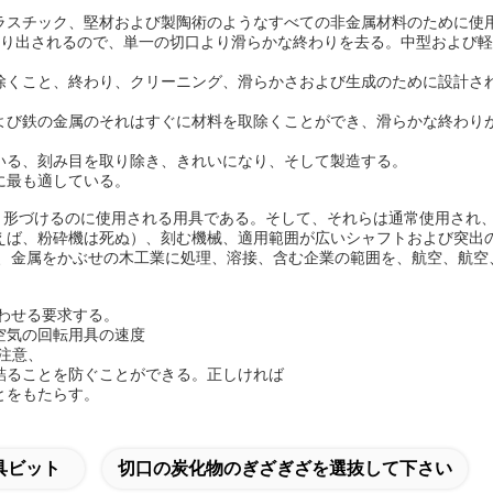
ラスチック、堅材および製陶術のようなすべての非金属材料のために使
作り出されるので、単一の切口より滑らかな終わりを去る。中型および
除くこと、終わり、クリーニング、滑らかさおよび生成のために設計さ
よび鉄の金属のそれはすぐに材料を取除くことができ、滑らかな終わり
いる、刻み目を取り除き、きれいになり、そして製造する。
に最も適している。
き、形づけるのに使用される用具である。そして、それらは通常使用され
例えば、粉砕機は死ぬ）、刻む機械、適用範囲が広いシャフトおよび突
多様、金属をかぶせの木工業に処理、溶接、含む企業の範囲を、航空、航
行わせる要求する。
空気の回転用具の速度
。注意、
詰ることを防ぐことができる。正しければ
とをもたらす。
具ビット
切口の炭化物のぎざぎざを選抜して下さい