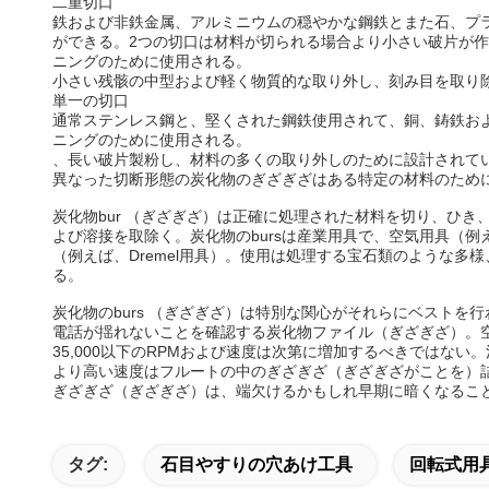
二重切口
鉄および非鉄金属、アルミニウムの穏やかな鋼鉄とまた石、プ
ができる。2つの切口は材料が切られる場合より小さい破片が
ニングのために使用される。
小さい残骸の中型および軽く物質的な取り外し、刻み目を取り
単一の切口
通常ステンレス鋼と、堅くされた鋼鉄使用されて、銅、鋳鉄お
ニングのために使用される。
、長い破片製粉し、材料の多くの取り外しのために設計されて
異なった切断形態の炭化物のぎざぎざはある特定の材料のため
炭化物bur （ぎざぎざ）は正確に処理された材料を切り、ひ
よび溶接を取除く。炭化物のbursは産業用具で、空気用具（
（例えば、Dremel用具）。使用は処理する宝石類のような
る。
炭化物のburs （ぎざぎざ）は特別な関心がそれらにベストを
電話が揺れないことを確認する炭化物ファイル（ぎざぎざ）。
35,000以下のRPMおよび速度は次第に増加するべきではない
より高い速度はフルートの中のぎざぎざ（ぎざぎざがことを）
ぎざぎざ（ぎざぎざ）は、端欠けるかもしれ早期に暗くなるこ
タグ:
石目やすりの穴あけ工具
回転式用