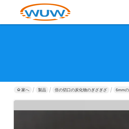
家へ
製品
倍の切口の炭化物のぎざぎざ
6mm