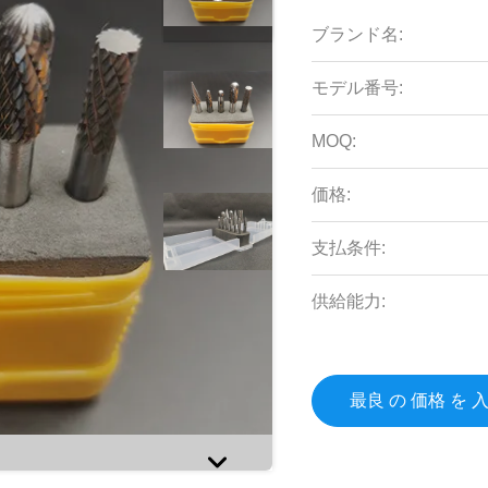
ブランド名:
モデル番号:
MOQ:
価格:
支払条件:
供給能力:
最良 の 価格 を 