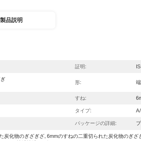
製品説明
証明:
I
ざぎ
形:
端
すね:
6
タイプ:
A/
パッケージの詳細:
プ
れた炭化物のぎざぎざ
, 
6mmのすねの二重切られた炭化物のぎざ