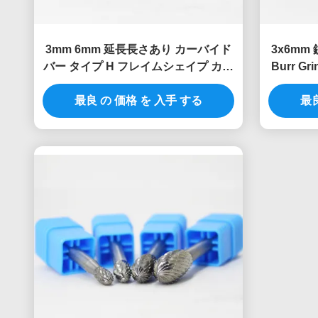
3mm 6mm 延長長さあり カーバイド
3x6mm 
バー タイプ H フレイムシェイプ カー
Burr G
バイドバー ダイグラインダービット
カービッ
金属用 ダイグラインダー
最良 の 価格 を 入手 する
最良
ド