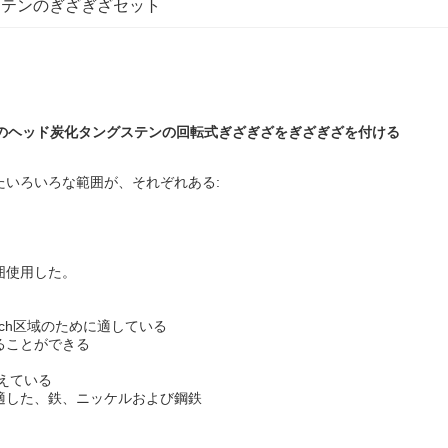
ステンのぎざぎざセット
mのヘッド炭化タングステンの回転式ぎざぎざをぎざぎざを付ける
いろいろな範囲が、それぞれある:
囲使用した。
each区域のために適している
ることができる
えている
適した、鉄、ニッケルおよび鋼鉄