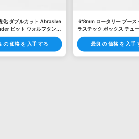
鋭化 ダブルカット Abrasive
6*8mm ロータリー ブース
rinder ビット ウォルフタン・
ラスチック ボックス チュー
ドシリンダー フラットエン
ージ メタル アルミニウムの
 の 価格 を 入手 する
・カービッド・バーズ
物の固い 木形カービッド
最良 の 価格 を 入手