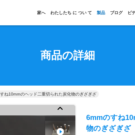
家へ
わたしたち に つい て
製品
ブログ
ビ
商品の詳細
のすね10mmのヘッド二重切られた炭化物のぎざぎざ
6mmのすね1
物のぎざぎざ