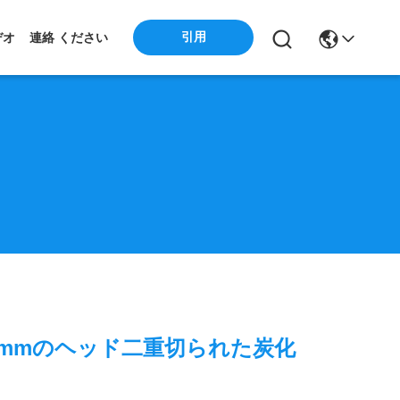
引用
デオ
連絡 ください
0mmのヘッド二重切られた炭化