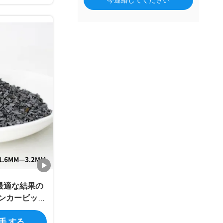
今連絡してください
最適な結果の
ランカービッド
入手 する