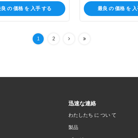
良 の 価格 を 入手 する
最良 の 価格 を 
1
2
迅速な連絡
わたしたち に つい て
製品