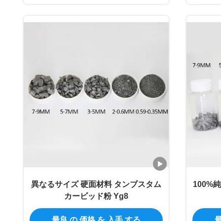
異なるサイズ 硬面材料 タンブスタム
100%
カービッド粉 Yg8
最良 の 価格 を 入手 する
最