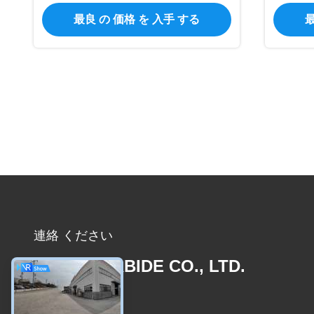
炭化物粒子
最良 の 価格 を 入手 する
最
連絡 ください
JOINT CARBIDE CO., LTD.
メール