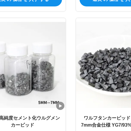
高純度セメント化ウルグメン
ワルフタンカービッドコ
カービッド
7mm合金仕様 YG7/93