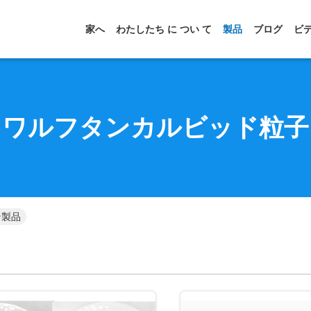
家へ
わたしたち に つい て
製品
ブログ
ビ
ワルフタンカルビッド粒子
ン製品