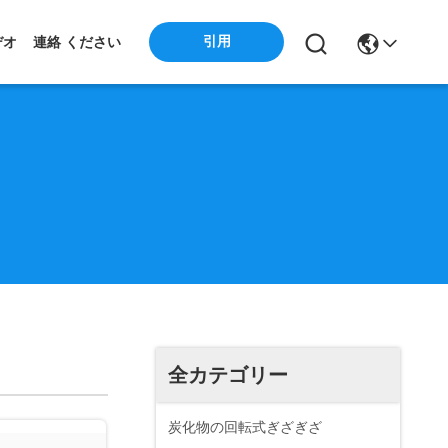
引用
デオ
連絡 ください
全カテゴリー
炭化物の回転式ぎざぎざ