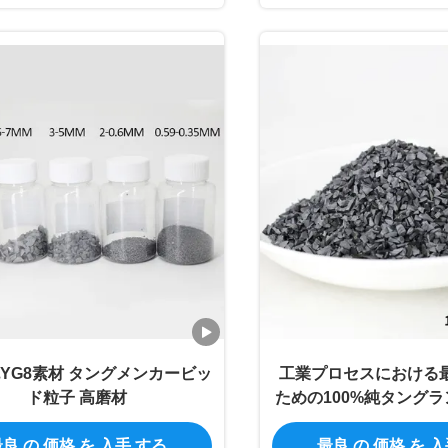
純YG8素材 タングメンカービッ
工業プロセスにおける
ド粒子 高磨材
ための100%純タング
粉末
良 の 価格 を 入手 する
最良 の 価格 を 