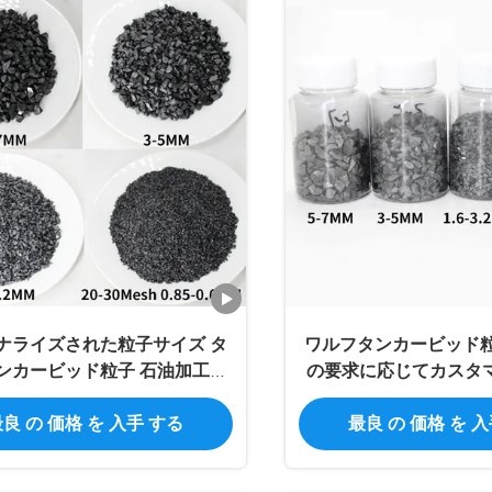
ナライズされた粒子サイズ タ
ワルフタンカービッド粒
ンカービッド粒子 石油加工の
の要求に応じてカスタ
めのカービッド合金粒子
粒子のサイズをサポート
良 の 価格 を 入手 する
最良 の 価格 を 
1.6-3.2mm 