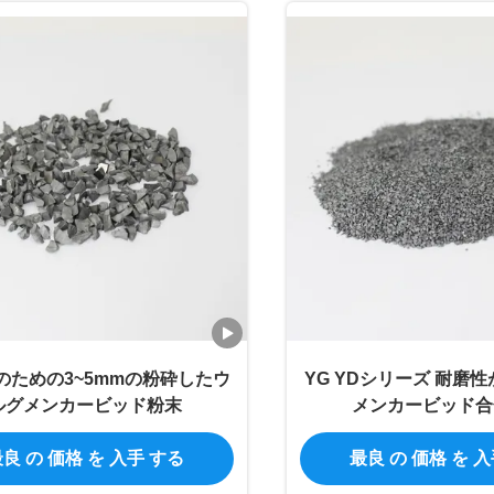
のための3~5mmの粉砕したウ
YG YDシリーズ 耐磨
ルグメンカービッド粉末
メンカービッド合
良 の 価格 を 入手 する
最良 の 価格 を 