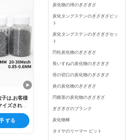
炭化物の球のぎざぎざ
炭化タングステンのぎざぎざビッ
ト
炭化タングステンのぎざぎざセッ
ト
円柱炭化物のぎざぎざ
長いすねの炭化物のぎざぎざ
倍の切口の炭化物のぎざぎざ
炎の炭化物のぎざぎざ
円錐形の炭化物のぎざぎざ
子は,お客様
マイズされた
ぎざぎざのブランク
します ロゴ
炭化物棒
入手 する
砂粒直径
タイヤのリーマー ビット