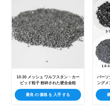
10-30 メッシュ ワルフスタン・カー
パーソ
ビッド粒子 粉砕された硬合金粒
ングメ
た
最良 の 価格 を 入手 する
最