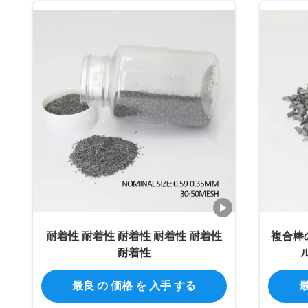
耐着性 耐着性 耐着性 耐着性 耐着性
複合棒
耐着性
最良 の 価格 を 入手 する
最