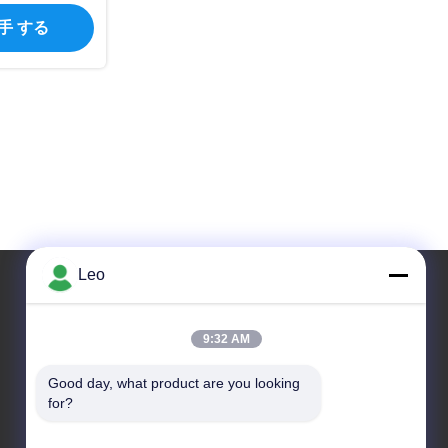
入手 する
Leo
住所
9:32 AM
アドレス
Good day, what product are you looking 
NO 1700のTianfuの道の北セクション、ハイテクな
for?
地帯、成都、四川、中国