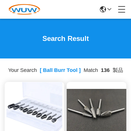
Search Result
Your Search
[ Ball Burr Tool ]
Match
136
製品