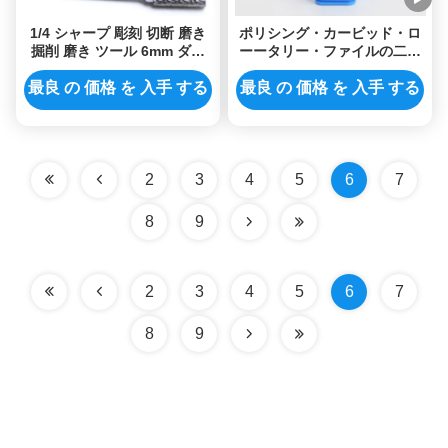
1/4 シャープ 彫刻 切断 磨き
ポリシング・カービッド・ロ
掘削 磨き ツール 6mm ダブ
ーータリー・ファイルの二重
ル カット タングラン カービ
切断 ウォルフスタン・スチー
ッド ブール
ル 磨き頭
最良 の 価格 を 入手 する
最良 の 価格 を 入手 する
2
3
4
5
6
7
8
9
2
3
4
5
6
7
8
9