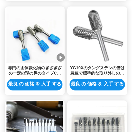
専門の固体炭化物のぎざぎざ
YG10Xのタングステンの倍は
の一定の球の鼻のタイプCの
急速で標準的な取り外しのた
回転式切り分けるビット
めの炭化物のぎざぎざを切っ
た
最良 の 価格 を 入手 する
最良 の 価格 を 入手 する