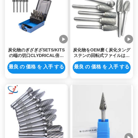
炭化物のぎざぎざSETS/KITS
炭化物をOEM磨く炭化タング
の端の切口CLYDRICAL倍に
ステンの回転式ファイルはぎ
よって切られる回転式ファイ
ざぎざの粉砕機ビットODM死
ル円形の木の粉砕のぎざぎざ
ぬ
最良 の 価格 を 入手 する
最良 の 価格 を 入手 する