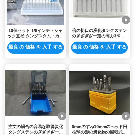
10個セット 1/8インチ・シャ
倍の切口の炭化タングステン
ック直径 タングスタム・カー
のぎざぎざ一定の高力3*6mm
ビッド 精密金属加工用のロー
の炭化物の粉砕ビット
ータリー・バーとカッターフ
最良 の 価格 を 入手 する
最良 の 価格 を 入手 する
ァイル
注文の場合の容易な取得炭化
6mmのすね10mmのヘッド円
タングステンのぎざぎざ一定
柱球の形の炭化物の回転式ぎ