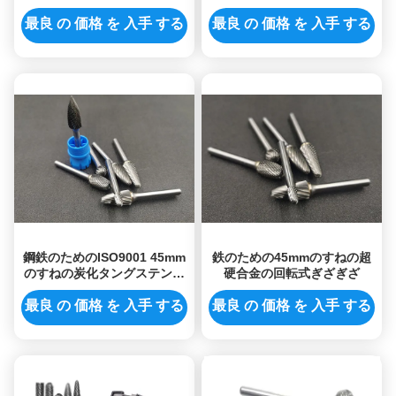
の銀製の溶接PFERDのぎざぎ
ざぎざ
ざ
最良 の 価格 を 入手 する
最良 の 価格 を 入手 する
鋼鉄のためのISO9001 45mm
鉄のための45mmのすねの超
のすねの炭化タングステンの
硬合金の回転式ぎざぎざ
回転式ぎざぎざ
最良 の 価格 を 入手 する
最良 の 価格 を 入手 する