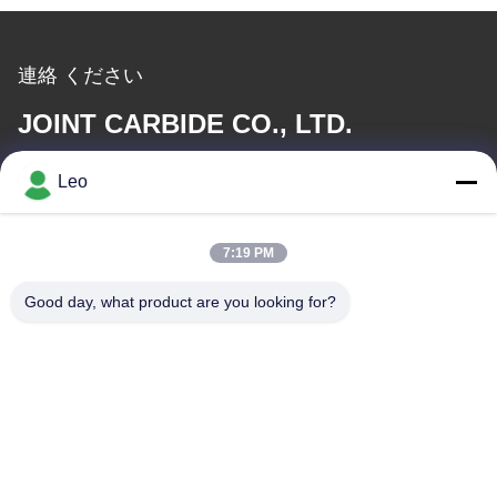
連絡 ください
JOINT CARBIDE CO., LTD.
Leo
メール
info@groupkts.com
7:19 PM
Good day, what product are you looking for?
住所
アドレス
NO 1700のTianfuの道の北セクション、ハイテクな地帯、成都、
四川、中国
テレ
86--18483668520