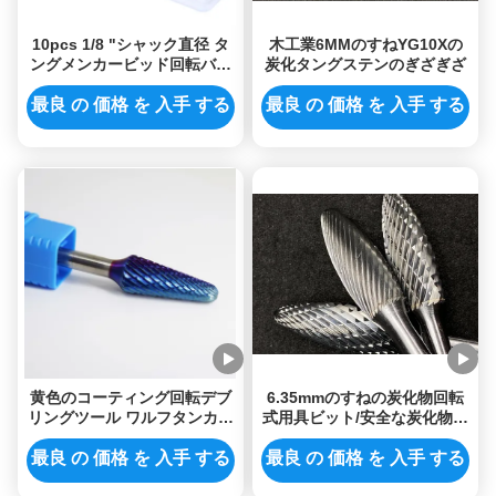
10pcs 1/8 "シャック直径 タ
木工業6MMのすねYG10Xの
ングメンカービッド回転バー
炭化タングステンのぎざぎざ
3 * 6mm ヘッドサイズ 精密金
属加工のための
最良 の 価格 を 入手 する
最良 の 価格 を 入手 する
黄色のコーティング回転デブ
6.35mmのすねの炭化物回転
リングツール ワルフタンカー
式用具ビット/安全な炭化物は
ビッド回転ツール 彫刻ビット
セット粉砕機ビット死にます
最良 の 価格 を 入手 する
最良 の 価格 を 入手 する