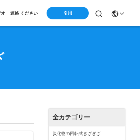
引用
デオ
連絡 ください
ざ
全カテゴリー
炭化物の回転式ぎざぎざ