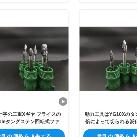
十字の二重Xギヤ フライスの
動力工具はYG10Xの
xableタングステン回転式ファイ
倍によって切られる炭
ル炭化物のぎざぎざ
ざを分ける
良 の 価格 を 入手 する
最良 の 価格 を 