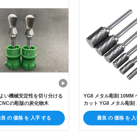
よい機械安定性を切り分ける
YG8 メタル彫刻 10MM
CNCの彫版の炭化物木
カット YG8 メタル彫刻
ー
良 の 価格 を 入手 する
最良 の 価格 を 