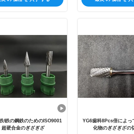
/鉄の鋼鉄のためのISO9001
YG6歯科8Pcs倍によ
超硬合金のぎざぎざ
化物のぎざぎざの