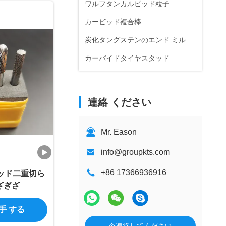
ワルフタンカルビッド粒子
カービッド複合棒
炭化タングステンのエンド ミル
カーバイドタイヤスタッド
連絡 ください
Mr. Eason
info@groupkts.com
+86 17366936916
ヘッド二重切ら
ざぎざ
入手 する