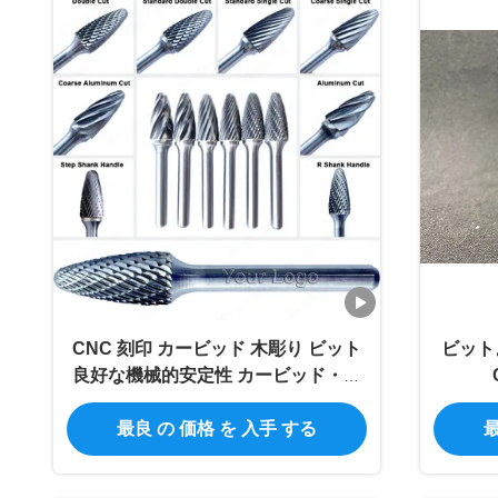
CNC 刻印 カービッド 木彫り ビット
ビット
良好な機械的安定性 カービッド・バ
ー・カッター
最良 の 価格 を 入手 する
最