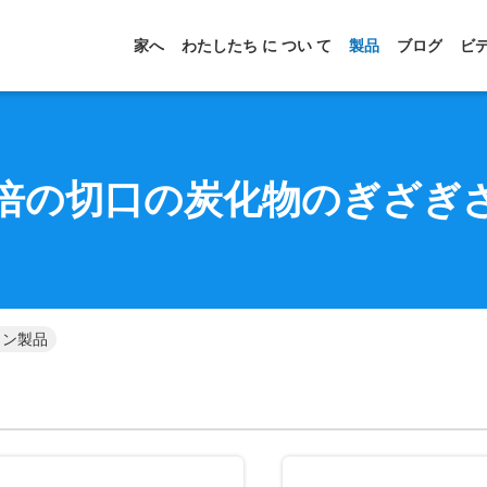
家へ
わたしたち に つい て
製品
ブログ
ビ
倍の切口の炭化物のぎざぎ
イン製品