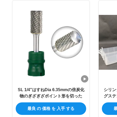
SL 1/4"はすねDia 6.35mmの倍炭化
シリン
物のぎざぎざポイント形を切った
グステ
最良 の 価格 を 入手 する
最