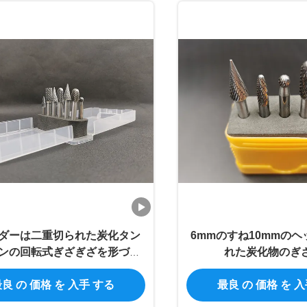
ダーは二重切られた炭化タン
6mmのすね10mmの
ンの回転式ぎざぎざを形づけ
れた炭化物のぎ
る
良 の 価格 を 入手 する
最良 の 価格 を 