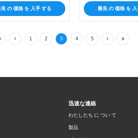
良 の 価格 を 入手 する
最良 の 価格 を 
1
2
3
4
5
迅速な連絡
わたしたち に つい て
製品