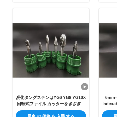
炭化タングステンはYG6 YG8 YG10X
6mm
回転式ファイル カッターをぎざぎざ
Inde
を付ける
最良 の 価格 を 入手 する
最