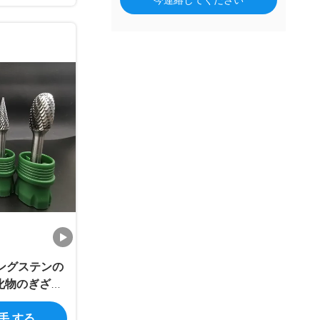
今連絡してください
タングステンの
化物のぎざぎ
入手 する