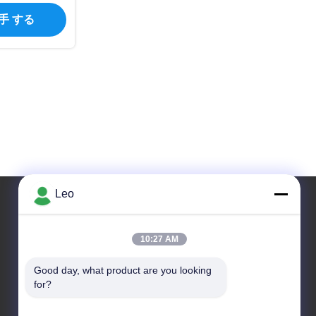
入手 する
Leo
住所
10:27 AM
アドレス
Good day, what product are you looking 
NO 1700のTianfuの道の北セクション、ハイテクな
for?
地帯、成都、四川、中国