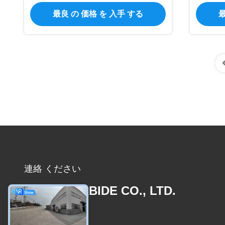
物の回転式ぎざぎざ左舷に取る用具
最良 の 価格 を 入手 する
最
の炭化物のぎざぎざ
連絡 ください
JOINT CARBIDE CO., LTD.
メール